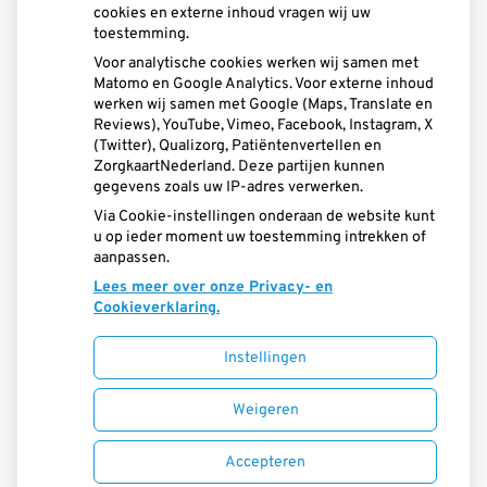
Hoe gezond is je mond?
cookies en externe inhoud vragen wij uw
toestemming.
Voor analytische cookies werken wij samen met
Matomo en Google Analytics. Voor externe inhoud
werken wij samen met Google (Maps, Translate en
Reviews), YouTube, Vimeo, Facebook, Instagram, X
(Twitter), Qualizorg, Patiëntenvertellen en
ZorgkaartNederland. Deze partijen kunnen
gegevens zoals uw IP-adres verwerken.
Via Cookie-instellingen onderaan de website kunt
u op ieder moment uw toestemming intrekken of
aanpassen.
Lees meer over onze Privacy- en
Cookieverklaring.
Instellingen
Uw Zorg Online
|
Beheer
Weigeren
Privacy verklaring
|
Cookie-instellingen
|
Accepteren
Voorwaarden