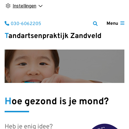
Instellingen
Tel:
Menu
030-6062205
Tandartsenpraktijk Zandveld
Hoe gezond is je mond?
Heb je enig idee?