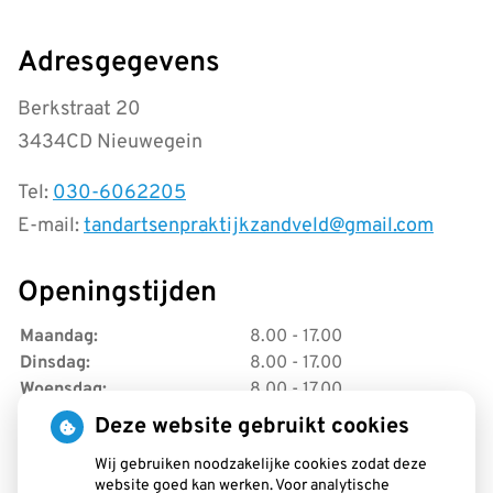
Adresgegevens
Berkstraat 20
3434CD Nieuwegein
Tel:
030-6062205
E-mail:
tandartsenpraktijkzandveld@gmail.com
Openingstijden
Maandag:
8.00 - 17.00
Dinsdag:
8.00 - 17.00
Woensdag:
8.00 - 17.00
Donderdag:
8.00 - 17.00
Deze website gebruikt cookies
Vrijdag:
8.00 - 17.00
Wij gebruiken noodzakelijke cookies zodat deze
website goed kan werken. Voor analytische