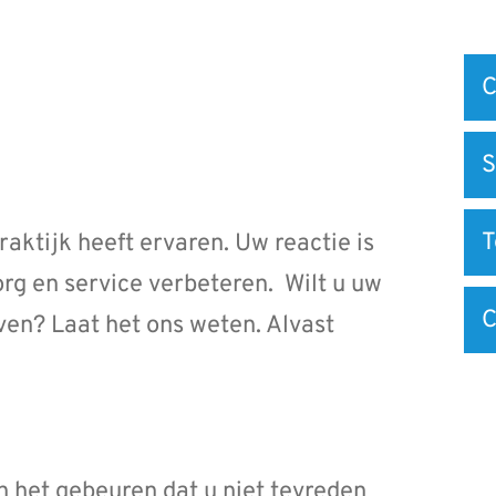
Snel
C
na
S
aktijk heeft ervaren. Uw reactie is
g en service verbeteren. Wilt u uw
C
en? Laat het ons weten. Alvast
 het gebeuren dat u niet tevreden