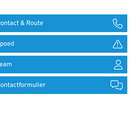
ontact & Route
ar
poed
Team
ontactformulier