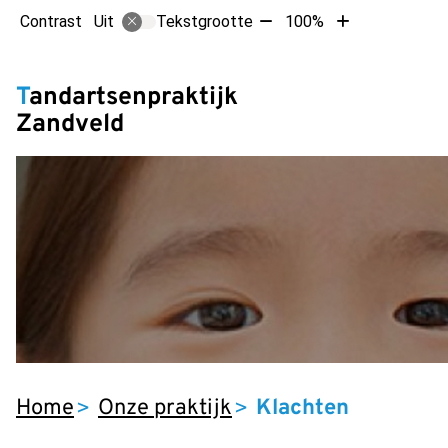
Tekst
Tekst
Contrast
Tekstgrootte
100%
Uit
verkleinen
vergroten
met
met
Hoofdm
10%
10%
Tandartsenpraktijk
Zandveld
Home
Onze praktijk
Klachten