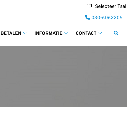
Selecteer Taal
Tel:
030-6062205
 BETALEN
INFORMATIE
CONTACT
Tarieven
Informatie
Contact
en
submenu
submenu
betalen
submenu