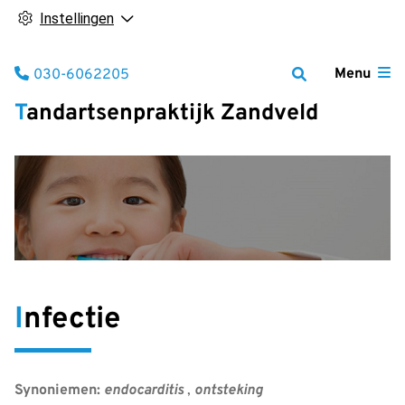
Instellingen
Tel:
Menu
030-6062205
Tandartsenpraktijk Zandveld
Infectie
Synoniemen:
endocarditis
,
ontsteking