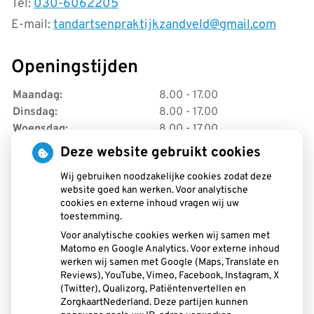
Tel:
030-6062205
E-mail:
tandartsenpraktijkzandveld@gmail.com
Openingstijden
Maandag:
8.00 - 17.00
Dinsdag:
8.00 - 17.00
Woensdag:
8.00 - 17.00
Donderdag:
8.00 - 17.00
Deze website gebruikt cookies
Vrijdag:
8.00 - 17.00
Wij gebruiken noodzakelijke cookies zodat deze
website goed kan werken. Voor analytische
Hoe gezond is je mond?
cookies en externe inhoud vragen wij uw
toestemming.
Voor analytische cookies werken wij samen met
Matomo en Google Analytics. Voor externe inhoud
werken wij samen met Google (Maps, Translate en
Reviews), YouTube, Vimeo, Facebook, Instagram, X
(Twitter), Qualizorg, Patiëntenvertellen en
ZorgkaartNederland. Deze partijen kunnen