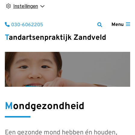
Instellingen
Tel:
Menu
030-6062205
Tandartsenpraktijk Zandveld
Mondgezondheid
Een gezonde mond hebben én houden,