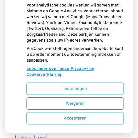
Voor analytische cookies werken wij samen met
Lachgas
Matomo en Google Analytics. Voor externe inhoud
werken wij samen met Google (Maps, Translate en
Reviews), YouTube, Vimeo, Facebook, Instagram, X
Laser
(Twitter), Qualizorg, Patiëntenvertellen en
ZorgkaartNederland. Deze partijen kunnen
gegevens zoals uw IP-adres verwerken.
Lekkers
Via Cookie-instellingen onderaan de website kunt
u op ieder moment uw toestemming intrekken of
aanpassen.
Levende micro-organismen
Lees meer over onze Privacy- en
Cookieverklaring.
Lightfrisdranken
Instellingen
Limonade
Weigeren
Accepteren
Lippiercing