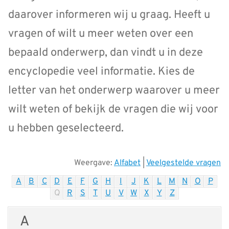
daarover informeren wij u graag. Heeft u
vragen of wilt u meer weten over een
bepaald onderwerp, dan vindt u in deze
encyclopedie veel informatie. Kies de
letter van het onderwerp waarover u meer
wilt weten of bekijk de vragen die wij voor
u hebben geselecteerd.
Weergave:
Alfabet
|
Veelgestelde vragen
A
B
C
D
E
F
G
H
I
J
K
L
M
N
O
P
Q
R
S
T
U
V
W
X
Y
Z
A